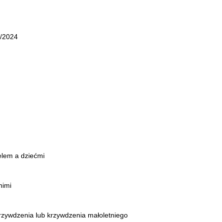
5/2024
elem a dziećmi
nimi
krzywdzenia lub krzywdzenia małoletniego