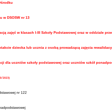
Ośrodku
tu w DSOSW nr 13
cją zajęć w klasach I-III Szkoły Podstawowej oraz w oddziale pr
akcie dziecka lub ucznia z osobą prowadzącą zajęcia rewalidacy
tacji dla uczniów szkoły podstawowej oraz uczniów szkół ponad
)
 10/2023
dstawowej nr 122
onadpodstawowej