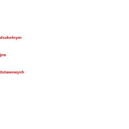
zedszkolnym
jne
podstawowych