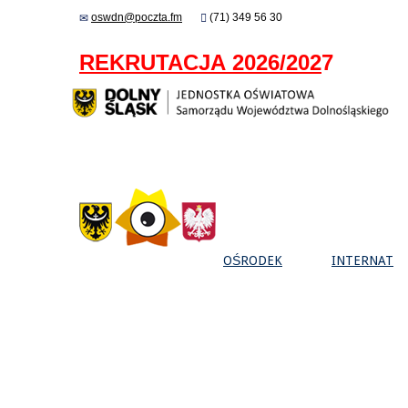
oswdn@poczta.fm
(71) 349 56 30
REKRUTACJA 2026/202
7
OŚRODEK
INTERNAT