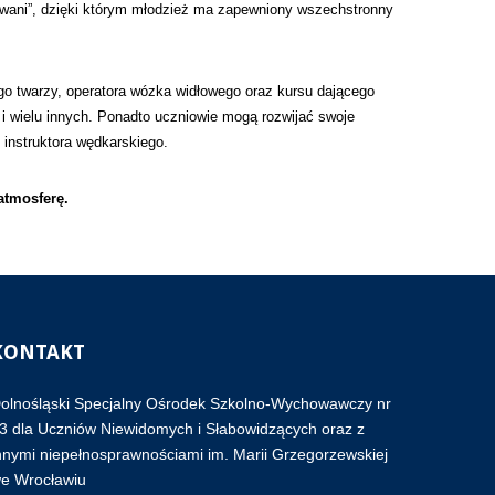
rowani”, dzięki którym młodzież ma zapewniony wszechstronny
 twarzy, operatora wózka widłowego oraz kursu dającego
i wielu innych. Ponadto uczniowie mogą rozwijać swoje
instruktora wędkarskiego.
atmosferę.
KONTAKT
olnośląski Specjalny Ośrodek Szkolno-Wychowawczy nr
3 dla Uczniów Niewidomych i Słabowidzących oraz z
nnymi niepełnosprawnościami im. Marii Grzegorzewskiej
e Wrocławiu