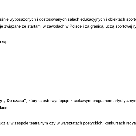
ie wyposażonych i dostosowanych salach edukacyjnych i obiektach sportowyc
 związane ze startami w zawodach w Polsce i za granicą, uczą sportowej rywal
 są:
y „ Do czasu”
, który często występuje z ciekawym programem artystyczny
dkiem.
dział w zespole teatralnym czy w warsztatach poetyckich, konkursach recyta