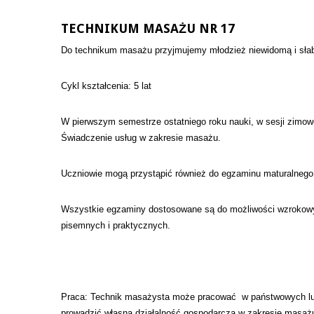
TECHNIKUM MASAŻU NR 17
Do technikum masażu przyjmujemy młodzież niewidomą i sła
Cykl kształcenia: 5 lat
W pierwszym semestrze ostatniego roku nauki, w sesji zimow
Świadczenie usług w zakresie masażu.
Uczniowie mogą przystąpić również do egzaminu maturalnego.
Wszystkie egzaminy dostosowane są do możliwości wzrokowy
pisemnych i praktycznych.
Praca: Technik masażysta może pracować w państwowych lub 
prowadzić własną działalność gospodarczą w zakresie masaż