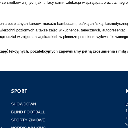
ze środków unijnych jak: „ Tacy sami- Edukacja włączająca „ oraz „ Zinteg
enia bezpłatnych kursów: masażu bambusami, bańką chińską, kosmetycznego
ierzchni poziomych a także zajęć w kuchence, tanecznych, autoprezentacji 
rąc udział w zajęciach wędkarskich w plenerze pod okiem wykwalifikowanego 
ajęć lekcyjnych, pozalekcyjnych zapewniamy pełną zrozumienia i miłą 
SPORT
SHOWDOWN
D
1
BLIND FOOTBALL
i
SPORTY ZIMOWE
w