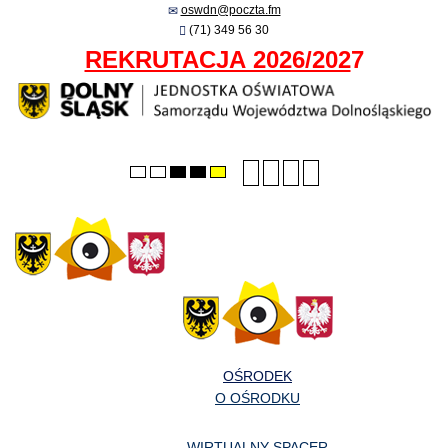
oswdn@poczta.fm
(71) 349 56 30
REKRUTACJA 2026/202
7
Smaller
Larger
PLG_SYSTEM_JMFRA
Default
Default
Night
High
High
High
font
font
font
mode
mode
contrast
contrast
contrast
black/white
black/yellow
yellow/black
mode.
mode.
mode.
OŚRODEK
O OŚRODKU
WIRTUALNY SPACER