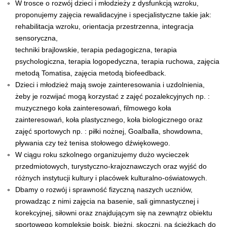
W trosce o rozwój dzieci i młodzieży z dysfunkcją wzroku,
proponujemy zajęcia rewalidacyjne i specjalistyczne takie jak:
rehabilitacja wzroku, orientacja przestrzenna, integracja
sensoryczna,
techniki brajlowskie, terapia pedagogiczna, terapia
psychologiczna, terapia logopedyczna, terapia ruchowa, zajęcia
metodą Tomatisa, zajęcia metodą biofeedback.
Dzieci i młodzież mają swoje zainteresowania i uzdolnienia,
żeby je rozwijać mogą korzystać z zajęć pozalekcyjnych np. :
muzycznego koła zainteresowań, filmowego koła
zainteresowań, koła plastycznego, koła biologicznego oraz
zajęć sportowych np. : piłki nożnej, Goalballa, showdowna,
pływania czy też tenisa stołowego dźwiękowego.
W ciągu roku szkolnego organizujemy dużo wycieczek
przedmiotowych, turystyczno-krajoznawczych oraz wyjść do
różnych instytucji kultury i placówek kulturalno-oświatowych.
Dbamy o rozwój i sprawność fizyczną naszych uczniów,
prowadząc z nimi zajęcia na basenie, sali gimnastycznej i
korekcyjnej, siłowni oraz znajdującym się na zewnątrz obiektu
sportowego kompleksie boisk, bieżni, skoczni, na ścieżkach do