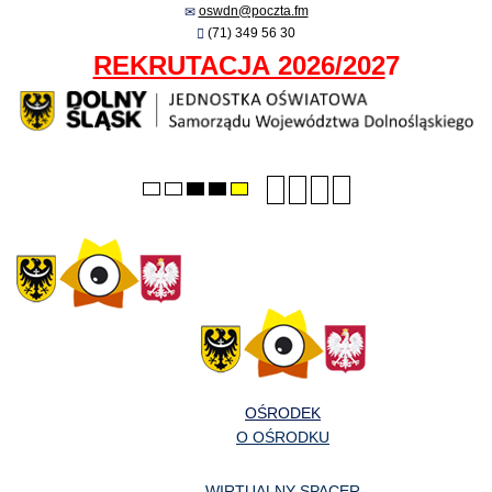
oswdn@poczta.fm
(71) 349 56 30
REKRUTACJA 2026/202
7
Smaller
Larger
PLG_SYSTEM_JMFRA
Default
Default
Night
High
High
High
font
font
font
mode
mode
contrast
contrast
contrast
black/white
black/yellow
yellow/black
mode.
mode.
mode.
OŚRODEK
O OŚRODKU
WIRTUALNY SPACER