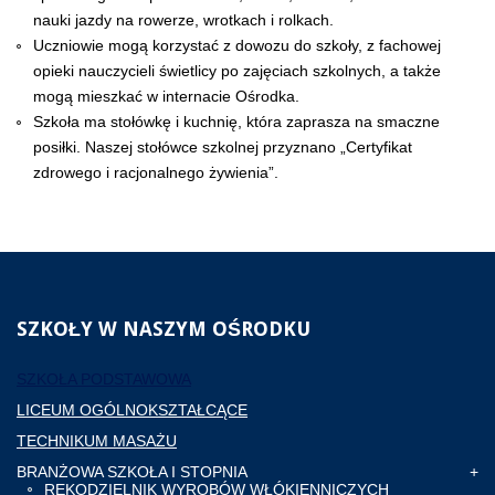
nauki jazdy na rowerze, wrotkach i rolkach.
Uczniowie mogą korzystać z dowozu do szkoły, z fachowej
opieki nauczycieli świetlicy po zajęciach szkolnych, a także
mogą mieszkać w internacie Ośrodka.
Szkoła ma stołówkę i kuchnię, która zaprasza na smaczne
posiłki. Naszej stołówce szkolnej przyznano „Certyfikat
zdrowego i racjonalnego żywienia”.
SZKOŁY
W NASZYM OŚRODKU
SZKOŁA PODSTAWOWA
LICEUM OGÓLNOKSZTAŁCĄCE
TECHNIKUM MASAŻU
BRANŻOWA SZKOŁA I STOPNIA
RĘKODZIELNIK WYROBÓW WŁÓKIENNICZYCH