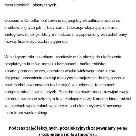
recytatorskich i plastycznych.
Obecnie w Ośrodku realizowane są projekty współfinansowane ze
środków unijnych jak: „ Tacy sami- Edukacja włączająca „ oraz „
Zintegrowani”, dzięki którym młodzież ma zapewniony wszechstronny
rozwój, liczne wycieczki i stypendia.
W bieżącym roku szkolnym uczniowie mają okazję do ukończenia
bezpłatnych kursów: masażu bambusami, bańką chińską,
kosmetycznego twarzy, operatora wózka widłowego oraz kursu
dającego uprawnienia obsługi maszyny samojezdnej do czyszczenia
powierzchni poziomych a także zajęć w kuchence, tanecznych,
autoprezentacji i wielu innych. Ponadto uczniowie mogą rozwijać swoje
zainteresowania w szkolnym kole ekologiczno-wędkarskim biorąc udział
w zajęciach wędkarskich w plenerze pod okiem wykwalifikowanego
instruktora wędkarskiego.
Podczas zajęć lekcyjnych, pozalekcyjnych zapewniamy pełną
zrozumienia i miłą atmosferę.