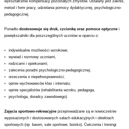
wykształcenie kompensacji pozostałych zmysłów. Ustalany jest zakres,
metod i form pracy, udzielania pomocy dydaktycznej, psychologiczno-
pedagogicznej.
Ponadto
dostosowuje się druk, czcionkę oraz pomoce optyczne
i
powiększalniki dla poszczególnych uczniów w oparciu o:
indywidualne możliwości wzrokowe;
wywiad i rozmowy uczniami,
rodzicami i opiekunami;
zalecenia poradni psychologiczno-pedagogicznej;
orzeczenia o niepełnosprawności;
opinie wychowawców klas i internatu;
opinie specjalistów (rehabilitanta wzroku, pedagoga,
psychologa, doradcy zawodowego).
Zajęcia sportowo-rekreacyjne
przeprowadzane są w nowocześnie
wyposażonych i dostosowanych salach edukacyjnych i obiektach
sportowych (np. basen, sale sportowe, boisko). Ćwiczenia i treningi