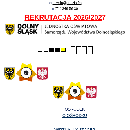
oswdn@poczta.fm
(71) 349 56 30
REKRUTACJA 2026/202
7
Smaller
Larger
PLG_SYSTEM_JMFRA
Default
Default
Night
High
High
High
font
font
font
mode
mode
contrast
contrast
contrast
black/white
black/yellow
yellow/black
mode.
mode.
mode.
OŚRODEK
O OŚRODKU
WIRTUALNY SPACER