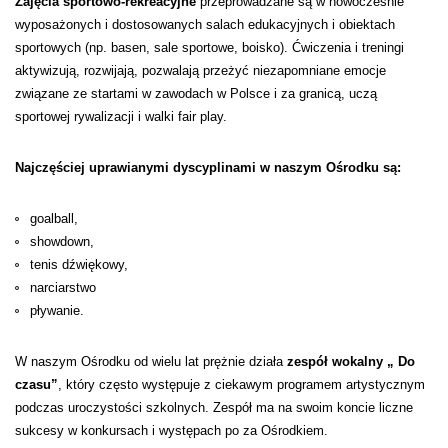
Zajęcia sportowo-rekreacyjne
przeprowadzane są w nowocześnie
wyposażonych i dostosowanych salach edukacyjnych i obiektach
sportowych (np. basen, sale sportowe, boisko). Ćwiczenia i treningi
aktywizują, rozwijają, pozwalają przeżyć niezapomniane emocje
związane ze startami w zawodach w Polsce i za granicą, uczą
sportowej rywalizacji i walki fair play.
Najczęściej uprawianymi dyscyplinami w naszym Ośrodku są:
goalball,
showdown,
tenis dźwiękowy,
narciarstwo
pływanie.
W naszym Ośrodku od wielu lat prężnie działa
zespół wokalny „ Do
czasu”
, który często występuje z ciekawym programem artystycznym
podczas uroczystości szkolnych. Zespół ma na swoim koncie liczne
sukcesy w konkursach i występach po za Ośrodkiem.