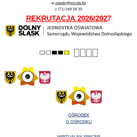
oswdn@poczta.fm
(71) 349 56 30
REKRUTACJA 2026/202
7
Smaller
Larger
PLG_SYSTEM_JMFRA
Default
Default
Night
High
High
High
font
font
font
mode
mode
contrast
contrast
contrast
black/white
black/yellow
yellow/black
mode.
mode.
mode.
OŚRODEK
O OŚRODKU
WIRTUALNY SPACER