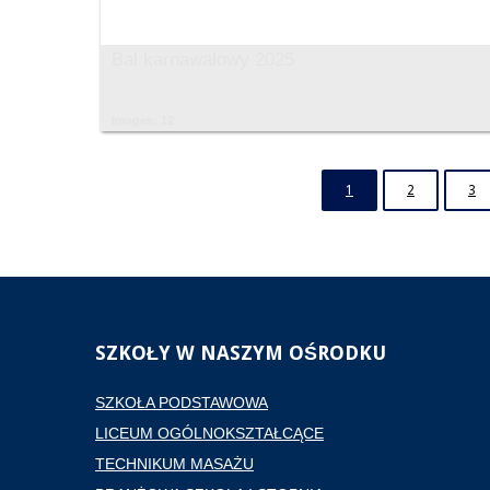
Bal karnawałowy 2025
Images: 12
1
2
3
SZKOŁY
W NASZYM OŚRODKU
SZKOŁA PODSTAWOWA
LICEUM OGÓLNOKSZTAŁCĄCE
TECHNIKUM MASAŻU