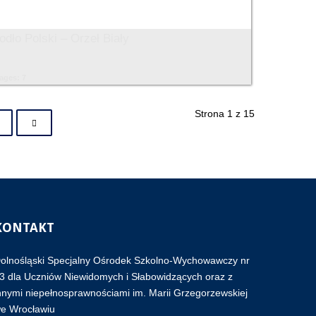
odło Polski – Orzeł Biały
ages: 7
Strona 1 z 15
KONTAKT
olnośląski Specjalny Ośrodek Szkolno-Wychowawczy nr
3 dla Uczniów Niewidomych i Słabowidzących oraz z
nnymi niepełnosprawnościami im. Marii Grzegorzewskiej
e Wrocławiu