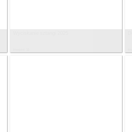
Wyciskanie sztangi 2025
D
Images: 11
Im