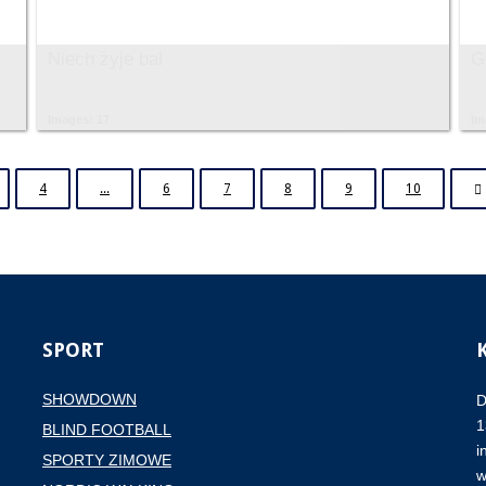
Niech żyje bal
G
Images: 17
Im
4
...
6
7
8
9
10
SPORT
SHOWDOWN
D
1
BLIND FOOTBALL
i
SPORTY ZIMOWE
w