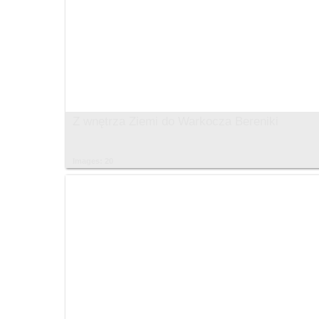
Z wnętrza Ziemi do Warkocza Bereniki
Images: 20