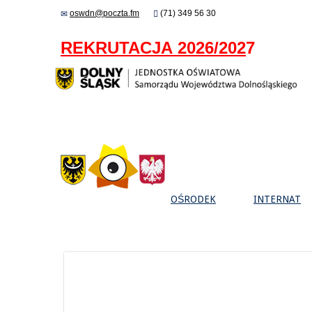
oswdn@poczta.fm
(71) 349 56 30
REKRUTACJA 2026/202
7
OŚRODEK
INTERNAT