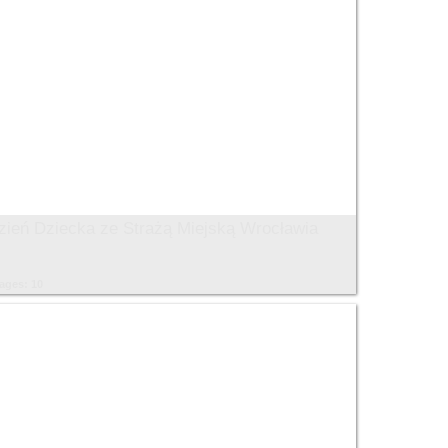
zień Dziecka ze Strażą Miejską Wrocławia
ages: 10