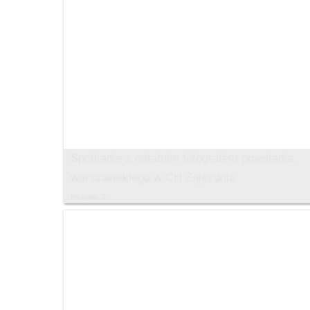
Spotkanie z ostatnim fotografem powstania
warszawskiego w CH Zajezdnia
Images: 2