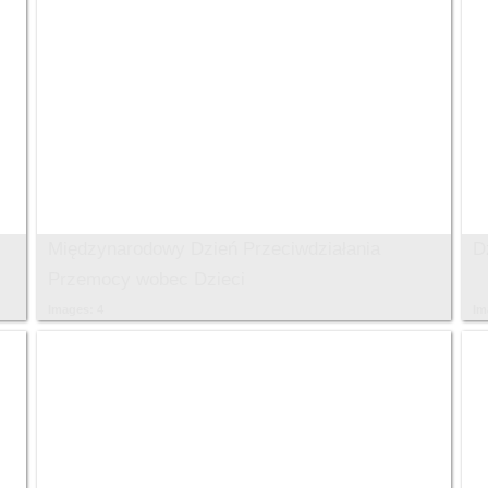
Międzynarodowy Dzień Przeciwdziałania
D
Przemocy wobec Dzieci
Images: 4
Im