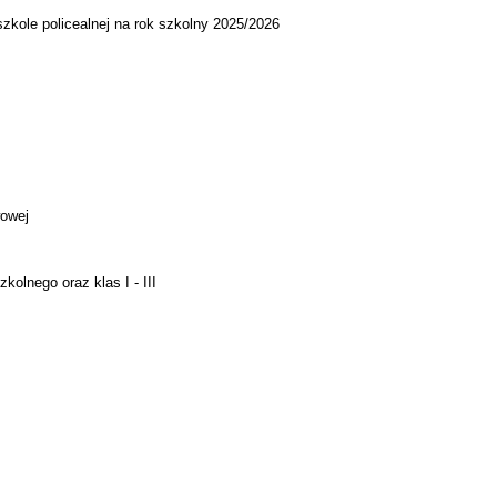
kole policealnej na rok szkolny 2025/2026
wowej
kolnego oraz klas I - III