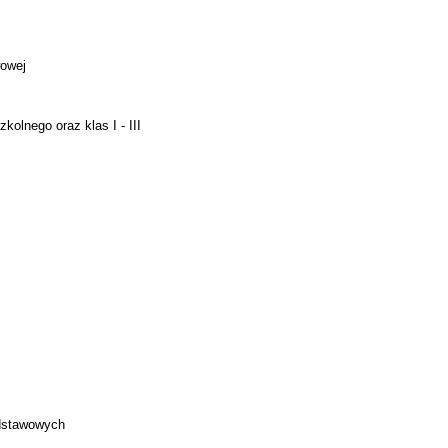
wowej
kolnego oraz klas I - III
odstawowych