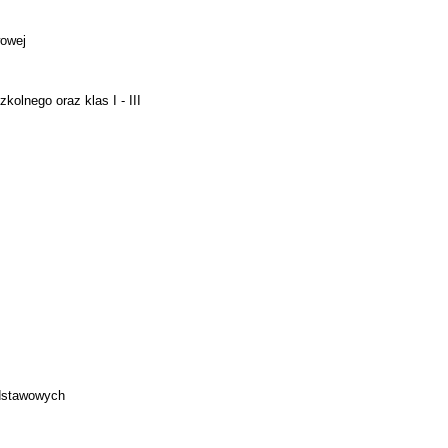
wowej
kolnego oraz klas I - III
odstawowych