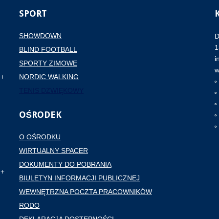
SPORT
SHOWDOWN
D
1
BLIND FOOTBALL
i
SPORTY ZIMOWE
w
NORDIC WALKING
TENIS DZWIĘKOWY
OŚRODEK
O OŚRODKU
WIRTUALNY SPACER
DOKUMENTY DO POBRANIA
BIULETYN INFORMACJI PUBLICZNEJ
WEWNĘTRZNA POCZTA PRACOWNIKÓW
RODO