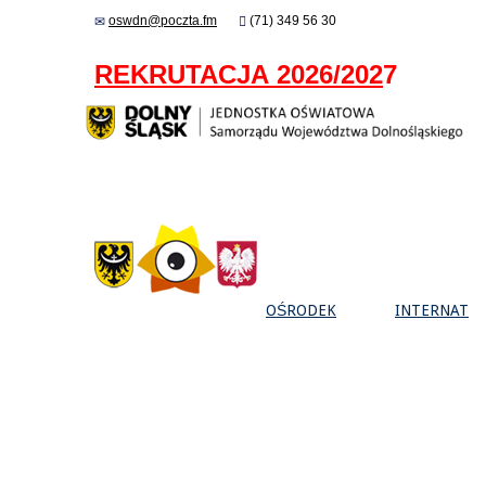
oswdn@poczta.fm
(71) 349 56 30
REKRUTACJA 2026/202
7
OŚRODEK
INTERNAT