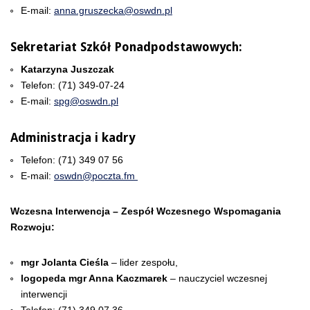
E-mail:
anna.gruszecka@oswdn.pl
Sekretariat Szkół Ponadpodstawowych:
Katarzyna Juszczak
Telefon: (
71) 349-07-24
E-mail:
spg@oswdn.pl
Administracja i kadry
Telefon: (71) 349 07 56
E-mail:
oswdn@poczta.fm
Wczesna Interwencja – Zespół Wczesnego Wspomagania
Rozwoju:
mgr Jolanta Cieśla
– lider zespołu,
logopeda mgr Anna Kaczmarek
– nauczyciel wczesnej
interwencji