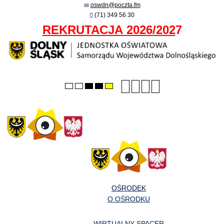
oswdn@poczta.fm
(71) 349 56 30
REKRUTACJA 2026/202
7
Smaller
Larger
PLG_SYSTEM_JMFRA
Default
Default
Night
High
High
High
font
font
font
mode
mode
contrast
contrast
contrast
black/white
black/yellow
yellow/black
mode.
mode.
mode.
OŚRODEK
O OŚRODKU
WIRTUALNY SPACER