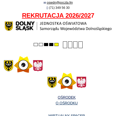
oswdn@poczta.fm
(71) 349 56 30
REKRUTACJA 2026/202
7
Smaller
Larger
PLG_SYSTEM_JMFRA
Default
Default
Night
High
High
High
font
font
font
mode
mode
contrast
contrast
contrast
black/white
black/yellow
yellow/black
mode.
mode.
mode.
OŚRODEK
O OŚRODKU
WIRTUALNY SPACER