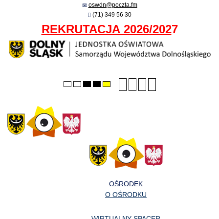
oswdn@poczta.fm
(71) 349 56 30
REKRUTACJA 2026/202
7
Smaller
Larger
PLG_SYSTEM_JMFRA
Default
Default
Night
High
High
High
font
font
font
mode
mode
contrast
contrast
contrast
black/white
black/yellow
yellow/black
mode.
mode.
mode.
OŚRODEK
O OŚRODKU
WIRTUALNY SPACER