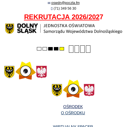
oswdn@poczta.fm
(71) 349 56 30
REKRUTACJA 2026/202
7
Smaller
Larger
PLG_SYSTEM_JMFRA
Default
Default
Night
High
High
High
font
font
font
mode
mode
contrast
contrast
contrast
black/white
black/yellow
yellow/black
mode.
mode.
mode.
OŚRODEK
O OŚRODKU
WIRTUALNY SPACER