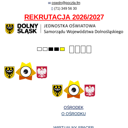
oswdn@poczta.fm
(71) 349 56 30
REKRUTACJA 2026/202
7
Smaller
Larger
PLG_SYSTEM_JMFRA
Default
Default
Night
High
High
High
font
font
font
mode
mode
contrast
contrast
contrast
black/white
black/yellow
yellow/black
mode.
mode.
mode.
OŚRODEK
O OŚRODKU
WIRTUALNY SPACER