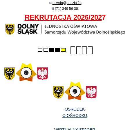
oswdn@poczta.fm
(71) 349 56 30
REKRUTACJA 2026/202
7
Smaller
Larger
PLG_SYSTEM_JMFRA
Default
Default
Night
High
High
High
font
font
font
mode
mode
contrast
contrast
contrast
black/white
black/yellow
yellow/black
mode.
mode.
mode.
OŚRODEK
O OŚRODKU
WIRTUALNY SPACER