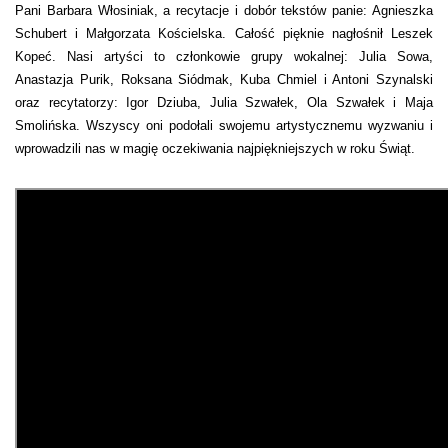
Pani Barbara Włosiniak, a recytacje i dobór tekstów panie: Agnieszka
Schubert i Małgorzata Kościelska. Całość pięknie nagłośnił Leszek
Kopeć. Nasi artyści to członkowie grupy wokalnej: Julia Sowa,
Anastazja Purik, Roksana Siódmak, Kuba Chmiel i Antoni Szynalski
oraz recytatorzy: Igor Dziuba, Julia Szwałek, Ola Szwałek i Maja
Smolińska. Wszyscy oni podołali swojemu artystycznemu wyzwaniu i
wprowadzili nas w magię oczekiwania najpiękniejszych w roku Świąt.