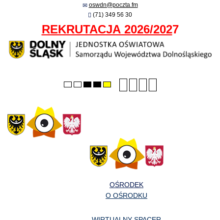
oswdn@poczta.fm
(71) 349 56 30
REKRUTACJA 2026/202
7
Smaller
Larger
PLG_SYSTEM_JMFRA
Default
Default
Night
High
High
High
font
font
font
mode
mode
contrast
contrast
contrast
black/white
black/yellow
yellow/black
mode.
mode.
mode.
OŚRODEK
O OŚRODKU
WIRTUALNY SPACER