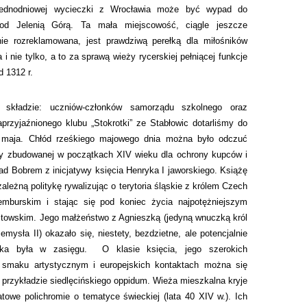
jednodniowej wycieczki z Wrocławia może być wypad do
pod Jelenią Górą. Ta mała miejscowość, ciągle jeszcze
nie rozreklamowana, jest prawdziwą perełką dla miłośników
 i nie tylko, a to za sprawą wieży rycerskiej pełniącej funkcje
 1312 r.
 składzie: uczniów-członków samorządu szkolnego oraz
aprzyjaźnionego klubu „Stokrotki” ze Stabłowic dotarliśmy do
7 maja. Chłód rześkiego majowego dnia można było odczuć
y zbudowanej w początkach XIV wieku dla ochrony kupców i
d Bobrem z inicjatywy księcia Henryka I jaworskiego. Książę
zależną politykę rywalizując o terytoria śląskie z królem Czech
mburskim i stając się pod koniec życia najpotężniejszym
stowskim. Jego małżeństwo z Agnieszką (jedyną wnuczką król
emysła II) okazało się, niestety, bezdzietne, ale potencjalnie
ka była w zasięgu. O klasie księcia, jego szerokich
 smaku artystycznym i europejskich kontaktach można się
 przykładzie siedlęcińskiego oppidum. Wieża mieszkalna kryje
atowe polichromie o tematyce świeckiej (lata 40 XIV w.). Ich