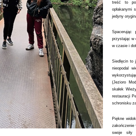
treść to po
opłakanymi s
jedyny orygin
Spacerując 
przystając w 
w czasie i do
Siedlęcin to
nieopodal w
wykorzystują
(Jezioro Mo
skałek Wieży
restauracji 
schronisku z
Piękne widok
zakończenie 
swoje siły