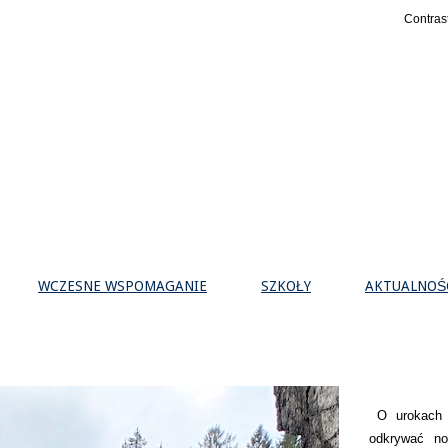
Contras
WCZESNE WSPOMAGANIE
SZKOŁY
AKTUALNOŚ
O urokach D
odkrywać n