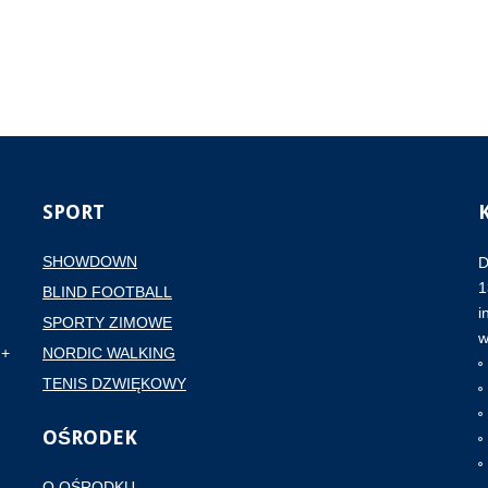
SPORT
SHOWDOWN
D
1
BLIND FOOTBALL
i
SPORTY ZIMOWE
w
NORDIC WALKING
TENIS DZWIĘKOWY
OŚRODEK
O OŚRODKU