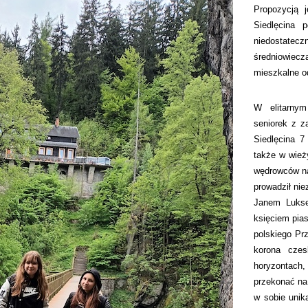
Propozycją 
Siedlęcina 
niedostatecz
średniowiecza
mieszkalne od
W elitarnym
seniorek z z
Siedlęcina 
także w wież
wędrowców na
prowadził nie
Janem Lukse
księciem pia
polskiego Prz
korona czes
horyzontach,
przekonać na
w sobie unik