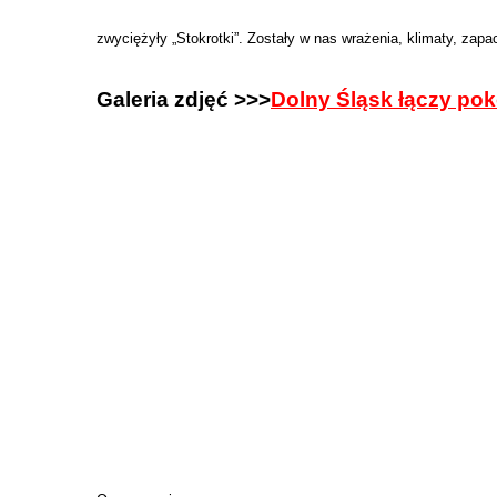
zwyciężyły „Stokrotki”. Zostały w nas wrażenia, klimaty, zap
Galeria zdjęć >>>
Dolny Śląsk łączy pok