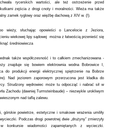
chwała rycerskich wartości, ale też ostrzeżenie przed
kutkami zejścia z drogi cnoty i moralności. Wieża ma także
alny zamek ryglowy oraz więźbę dachową z XIV w. (!).
po wieży, słuchając opowieści o Lancelocie z Jeziora,
cieniu wiekowej lipy sądowej można z łatwością przenieść się
tknąć średniowiecza
 jednak także współczesność i to całkiem zmechanizowana -
ieży znajduje się bowiem elektrownia wodna Bobrowice I,
ca do produkcji energii elektrycznej spiętrzenie na Bobrze
dre). Nad jeziorem zaporowym przerzucona jest kładka do
cy. Strudzony wędrowiec może tu odpocząć i nabrać sił w
Perła Zachodu (dawniej Turmsteinbaude) – niezwykle urokliwym
awieszonym nad taflą zalewu.
i, górskie powietrze, estetyczne i smakowe wrażenia umiliły
wycieczki. Podczas drogi powrotnej dwie „drużyny” zmierzyły
 w konkursie wiadomości zapamiętanych z wycieczki.