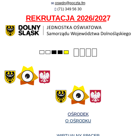
oswdn@poczta.fm
(71) 349 56 30
REKRUTACJA 2026/202
7
Smaller
Larger
PLG_SYSTEM_JMFRA
Default
Default
Night
High
High
High
font
font
font
mode
mode
contrast
contrast
contrast
black/white
black/yellow
yellow/black
mode.
mode.
mode.
OŚRODEK
O OŚRODKU
WIRTUALNY SPACER