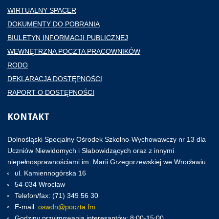
WIRTUALNY SPACER
DOKUMENTY DO POBRANIA
BIULETYN INFORMACJI PUBLICZNEJ
WEWNĘTRZNA POCZTA PRACOWNIKÓW
RODO
DEKLARACJA DOSTĘPNOŚCI
RAPORT O DOSTĘPNOŚCI
KONTAKT
Dolnośląski Specjalny Ośrodek Szkolno-Wychowawczy nr 13 dla
Uczniów Niewidomych i Słabowidzących oraz z innymi
niepełnosprawnościami im. Marii Grzegorzewskiej we Wrocławiu
ul. Kamiennogórska 16
54-034 Wrocław
Telefon/fax: (71) 349 56 30
E-mail:
oswdn@poczta.fm
Godziny przyjmowania interesantów: 8:00-15:00