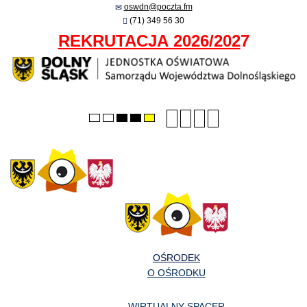
oswdn@poczta.fm
(71) 349 56 30
REKRUTACJA 2026/202
7
Smaller
Larger
PLG_SYSTEM_JMFRA
Default
Default
Night
High
High
High
font
font
font
mode
mode
contrast
contrast
contrast
black/white
black/yellow
yellow/black
mode.
mode.
mode.
OŚRODEK
O OŚRODKU
WIRTUALNY SPACER