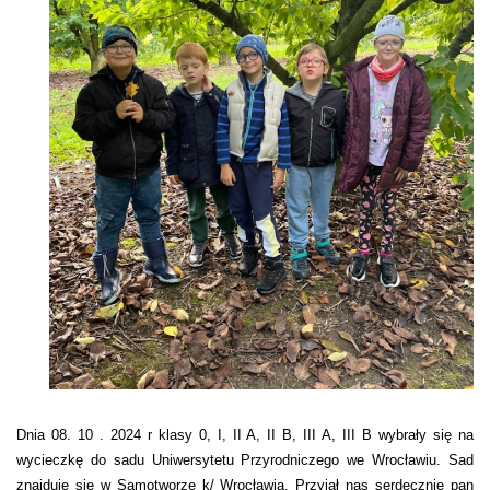
Dnia 08. 10 . 2024 r klasy 0, I, II A, II B, III A, III B wybrały się na
wycieczkę do sadu Uniwersytetu Przyrodniczego we Wrocławiu. Sad
znajduje się w Samotworze k/ Wrocławia. Przyjął nas serdecznie pan