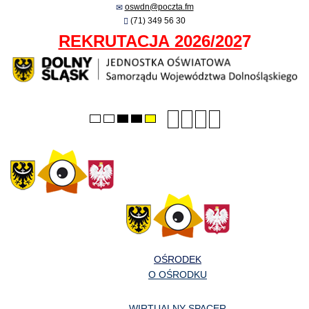
oswdn@poczta.fm
(71) 349 56 30
REKRUTACJA 2026/202
7
Smaller
Larger
PLG_SYSTEM_JMFRA
Default
Default
Night
High
High
High
font
font
font
mode
mode
contrast
contrast
contrast
black/white
black/yellow
yellow/black
mode.
mode.
mode.
OŚRODEK
O OŚRODKU
WIRTUALNY SPACER