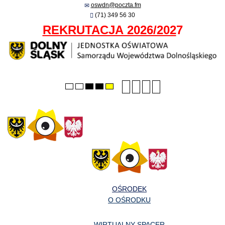
oswdn@poczta.fm
(71) 349 56 30
REKRUTACJA 2026/202
7
Smaller
Larger
PLG_SYSTEM_JMFRA
Default
Default
Night
High
High
High
font
font
font
mode
mode
contrast
contrast
contrast
black/white
black/yellow
yellow/black
mode.
mode.
mode.
OŚRODEK
O OŚRODKU
WIRTUALNY SPACER