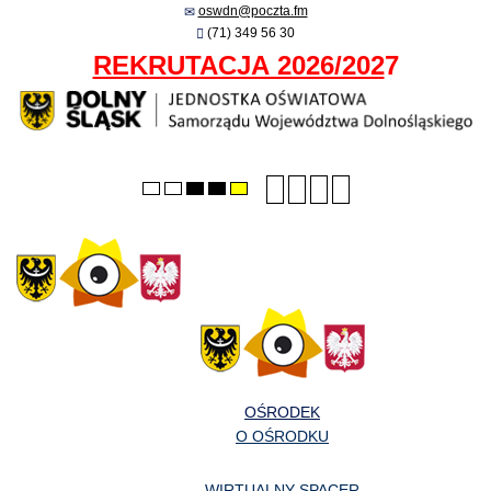
oswdn@poczta.fm
(71) 349 56 30
REKRUTACJA 2026/202
7
Smaller
Larger
PLG_SYSTEM_JMFRA
Default
Default
Night
High
High
High
font
font
font
mode
mode
contrast
contrast
contrast
black/white
black/yellow
yellow/black
mode.
mode.
mode.
OŚRODEK
O OŚRODKU
WIRTUALNY SPACER