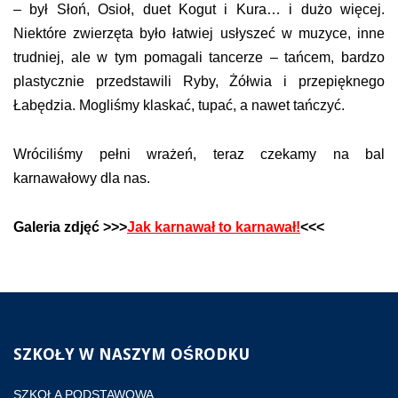
– był Słoń, Osioł, duet Kogut i Kura… i dużo więcej.
Niektóre zwierzęta było łatwiej usłyszeć w muzyce, inne
trudniej, ale w tym pomagali tancerze – tańcem, bardzo
plastycznie przedstawili Ryby, Żółwia i przepięknego
Łabędzia. Mogliśmy klaskać, tupać, a nawet tańczyć.
Wróciliśmy pełni wrażeń, teraz czekamy na bal
karnawałowy dla nas.
Galeria zdjęć >>>
Jak karnawał to karnawał!
<<<
SZKOŁY
W NASZYM OŚRODKU
SZKOŁA PODSTAWOWA